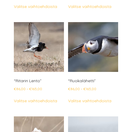
€86,00
€86,00
Tällä
Tällä
Valitse vaihtoehdoista
Valitse vaihtoehdoista
-
-
tuotteella
tuotteella
€165,00
€165,00
on
on
useampi
useampi
muunnelma.
muunnelm
Voit
Voit
tehdä
tehdä
valinnat
valinnat
tuotteen
tuotteen
sivulla.
sivulla.
“Ritarin Lento”
“Ruokalähetti”
Hintaluokka:
Hintaluokka:
€
86,00
–
€
165,00
€
86,00
–
€
165,00
€86,00
€86,00
Tällä
Tällä
Valitse vaihtoehdoista
Valitse vaihtoehdoista
-
-
tuotteella
tuotteella
€165,00
€165,00
on
on
useampi
useampi
muunnelma.
muunnelm
Voit
Voit