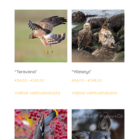
on
on
useampi
useampi
muunnelma.
muunnelm
Voit
Voit
tehdä
tehdä
valinnat
valinnat
tuotteen
tuotteen
sivulla.
sivulla.
“Terävänä”
“Yllätetyt”
Hintaluokka:
Hintaluokka:
€
86,00
–
€
165,00
€
86,00
–
€
248,00
€86,00
€86,00
Tällä
Tällä
Valitse vaihtoehdoista
Valitse vaihtoehdoista
-
-
tuotteella
tuotteella
€165,00
€248,00
on
on
useampi
useampi
muunnelma.
muunnelm
Voit
Voit
tehdä
tehdä
valinnat
valinnat