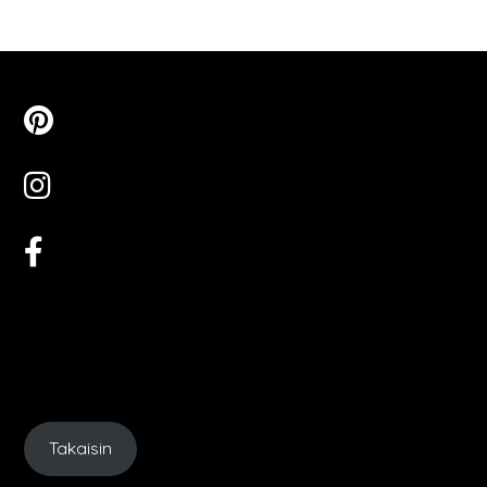
valinnat
tuotteen
sivulla.
Takaisin