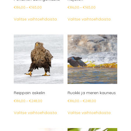
Hintaluokka:
Hintaluokka:
€
86,00
–
€
165,00
€
86,00
–
€
165,00
€86,00
€86,00
Tällä
Tällä
Valitse vaihtoehdoista
Valitse vaihtoehdoista
-
-
tuotteella
tuotteella
€165,00
€165,00
on
on
useampi
useampi
muunnelma.
muunnelm
Voit
Voit
tehdä
tehdä
valinnat
valinnat
tuotteen
tuotteen
sivulla.
sivulla.
Reippain askelin
Ruokki ja meren kauneus
Hintaluokka:
Hintaluokka:
€
86,00
–
€
248,00
€
86,00
–
€
248,00
€86,00
€86,00
Tällä
Tällä
Valitse vaihtoehdoista
Valitse vaihtoehdoista
-
-
tuotteella
tuotteella
€248,00
€248,00
on
on
useampi
useampi