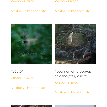
Hintaluokka:
Hintaluokka:
€
86,00
–
€
165,00
€
86,00
–
€
248,00
€86,00
€86,00
Tällä
Tällä
Valitse vaihtoehdoista
Valitse vaihtoehdoista
-
-
tuotteella
tuotteella
€165,00
€248,00
on
on
useampi
useampi
muunnelma.
muunnelm
Voit
Voit
tehdä
tehdä
valinnat
valinnat
tuotteen
tuotteen
sivulla.
sivulla.
“Löytö”
“Luonnon oma pop-up
taidenäyttely osa 2”
Hintaluokka:
€
86,00
–
€
248,00
Hintaluokka:
€
86,00
–
€
165,00
€86,00
Tällä
Valitse vaihtoehdoista
€86,00
-
Tällä
tuotteella
Valitse vaihtoehdoista
-
€248,00
tuotteella
on
€165,00
on
useampi
useampi
muunnelma.