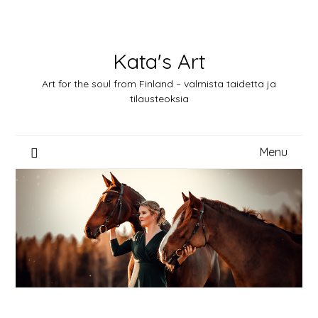
Skip
to
content
Kata's Art
Art for the soul from Finland – valmista taidetta ja
tilausteoksia
Menu