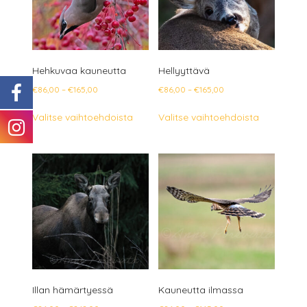
tuotteen
tuotteen
sivulla.
sivulla.
Hehkuvaa kauneutta
Hellyyttävä
Hintaluokka:
Hintaluokka:
€
86,00
–
€
165,00
€
86,00
–
€
165,00
€86,00
€86,00
Tällä
Tällä
Valitse vaihtoehdoista
Valitse vaihtoehdoista
-
-
tuotteella
tuotteella
€165,00
€165,00
on
on
useampi
useampi
muunnelma.
muunnelm
Voit
Voit
tehdä
tehdä
valinnat
valinnat
tuotteen
tuotteen
sivulla.
sivulla.
Illan hämärtyessä
Kauneutta ilmassa