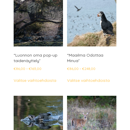
muunnelm
Voit
Voit
tehdä
tehdä
valinnat
valinnat
tuotteen
tuotteen
sivulla.
sivulla.
“Luonnon oma pop-up
“Maailma Odottaa
taidenäyttely”
Minua”
Hintaluokka:
Hintaluokka:
€
86,00
–
€
165,00
€
86,00
–
€
248,00
€86,00
€86,00
Tällä
Tällä
Valitse vaihtoehdoista
Valitse vaihtoehdoista
-
-
tuotteella
tuotteella
€165,00
€248,00
on
on
useampi
useampi
muunnelma.
muunnelm
Voit
Voit
tehdä
tehdä
valinnat
valinnat
tuotteen
tuotteen