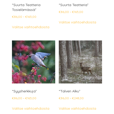
“Suurta Teatteria
“Suurta Teatteria”
Tosielämässä”
Hintaluokka:
€
86,00
–
€
165,00
Hintaluokka:
€
86,00
–
€
165,00
€86,00
Tällä
Valitse vaihtoehdoista
€86,00
-
Tällä
tuotteella
Valitse vaihtoehdoista
-
€165,00
tuotteella
on
€165,00
on
useampi
useampi
muunnelm
muunnelma.
Voit
Voit
tehdä
tehdä
valinnat
valinnat
tuotteen
tuotteen
sivulla.
sivulla.
“Syysherkkuja”
“Talven Alku”
Hintaluokka:
Hintaluokka:
€
86,00
–
€
165,00
€
86,00
–
€
248,00
€86,00
€86,00
Tällä
Tällä
Valitse vaihtoehdoista
Valitse vaihtoehdoista
-
-
tuotteella
tuotteella
€165,00
€248,00