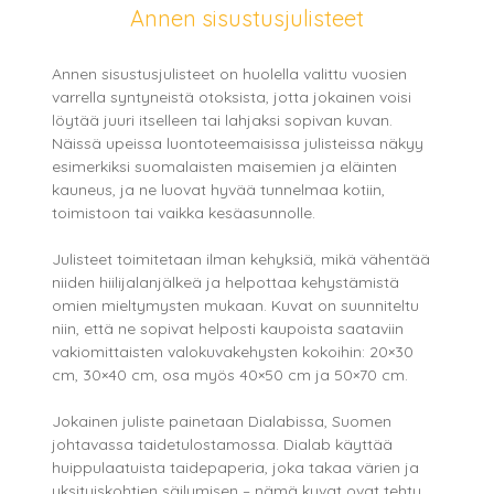
Annen sisustusjulisteet
Annen sisustusjulisteet on huolella valittu vuosien
varrella syntyneistä otoksista, jotta jokainen voisi
löytää juuri itselleen tai lahjaksi sopivan kuvan.
Näissä upeissa luontoteemaisissa julisteissa näkyy
esimerkiksi suomalaisten maisemien ja eläinten
kauneus, ja ne luovat hyvää tunnelmaa kotiin,
toimistoon tai vaikka kesäasunnolle.
Julisteet toimitetaan ilman kehyksiä, mikä vähentää
niiden hiilijalanjälkeä ja helpottaa kehystämistä
omien mieltymysten mukaan. Kuvat on suunniteltu
niin, että ne sopivat helposti kaupoista saataviin
vakiomittaisten valokuvakehysten kokoihin: 20×30
cm, 30×40 cm, osa myös 40×50 cm ja 50×70 cm.
Jokainen juliste painetaan Dialabissa, Suomen
johtavassa taidetulostamossa. Dialab käyttää
huippulaatuista taidepaperia, joka takaa värien ja
yksityiskohtien säilymisen – nämä kuvat ovat tehty