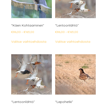
“Käen Kohtaaminen”
“Lentoonlähtö”
Hintaluokka:
Hintaluokka:
€
86,00
–
€
165,00
€
86,00
–
€
165,00
€86,00
€86,00
Tällä
Tällä
Valitse vaihtoehdoista
Valitse vaihtoehdoista
-
-
tuotteella
tuotteella
€165,00
€165,00
on
on
useampi
useampi
muunnelma.
muunnelm
Voit
Voit
tehdä
tehdä
valinnat
valinnat
tuotteen
tuotteen
sivulla.
sivulla.
“Lentoonlähtö”
“Lepohetki”