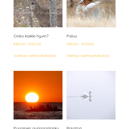
valinnat
valinnat
tuotteen
tuotteen
sivulla.
sivulla.
Onko kaikki hyvin?
Paluu
Hintaluokka:
Hintaluokka:
€
86,00
–
€
165,00
€
86,00
–
€
124,00
€86,00
€86,00
Tällä
Tällä
Valitse vaihtoehdoista
Valitse vaihtoehdoista
-
-
tuotteella
tuotteella
€165,00
€124,00
on
on
useampi
useampi
muunnelma.
muunnelm
Voit
Voit
tehdä
tehdä
valinnat
valinnat
tuotteen
tuotteen
sivulla.
sivulla.
Punainen auringonlasku
Rajaton