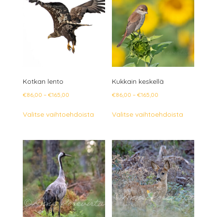
Voit
Voit
tehdä
tehdä
valinnat
valinnat
tuotteen
tuotteen
sivulla.
sivulla.
Kotkan lento
Kukkain keskellä
Hintaluokka:
Hintaluokka:
€
86,00
–
€
165,00
€
86,00
–
€
165,00
€86,00
€86,00
Tällä
Tällä
Valitse vaihtoehdoista
Valitse vaihtoehdoista
-
-
tuotteella
tuotteella
€165,00
€165,00
on
on
useampi
useampi
muunnelma.
muunnelm
Voit
Voit
tehdä
tehdä
valinnat
valinnat
tuotteen
tuotteen
sivulla.
sivulla.