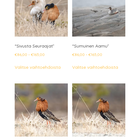
tehdä
tehdä
valinnat
valinnat
tuotteen
tuotteen
sivulla.
sivulla.
“Sivusta Seuraajat”
“Sumuinen Aamu”
Hintaluokka:
Hintaluokka:
€
86,00
–
€
165,00
€
86,00
–
€
165,00
€86,00
€86,00
Tällä
Tällä
Valitse vaihtoehdoista
Valitse vaihtoehdoista
-
-
tuotteella
tuotteella
€165,00
€165,00
on
on
useampi
useampi
muunnelma.
muunnelm
Voit
Voit
tehdä
tehdä
valinnat
valinnat
tuotteen
tuotteen
sivulla.
sivulla.