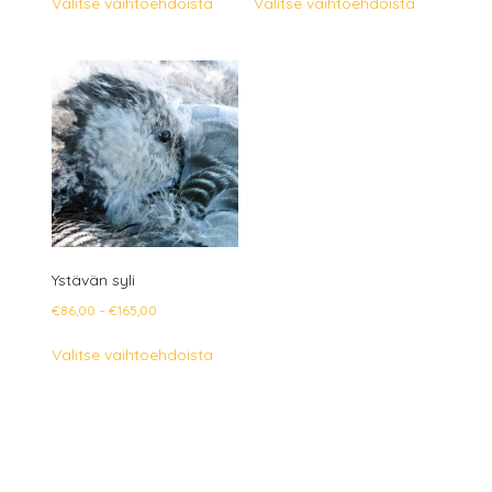
Valitse vaihtoehdoista
Valitse vaihtoehdoista
-
-
tuotteella
tuotteella
€248,00
€165,00
on
on
useampi
useampi
muunnelma.
muunnelm
Voit
Voit
tehdä
tehdä
valinnat
valinnat
tuotteen
tuotteen
sivulla.
sivulla.
Ystävän syli
Hintaluokka:
€
86,00
–
€
165,00
€86,00
Tällä
Valitse vaihtoehdoista
-
tuotteella
€165,00
on
useampi
muunnelma.
Voit
tehdä