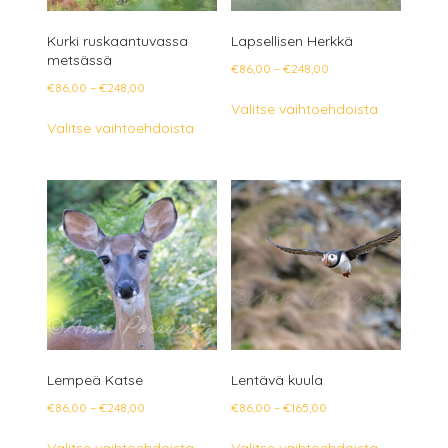
Kurki ruskaantuvassa
Lapsellisen Herkkä
metsässä
Hintaluokka:
€
86,00
–
€
248,00
Hintaluokka:
€
86,00
–
€
248,00
€86,00
Tällä
Valitse vaihtoehdoista
€86,00
-
Tällä
tuotteella
Valitse vaihtoehdoista
-
€248,00
tuotteella
on
€248,00
on
useampi
useampi
muunnelm
muunnelma.
Voit
Voit
tehdä
tehdä
valinnat
valinnat
tuotteen
tuotteen
sivulla.
sivulla.
Lempeä Katse
Lentävä kuula
Hintaluokka:
Hintaluokka:
€
86,00
–
€
248,00
€
86,00
–
€
165,00
€86,00
€86,00
Tällä
Tällä
Valitse vaihtoehdoista
Valitse vaihtoehdoista