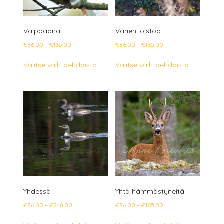
Valppaana
Värien loistoa
Hintaluokka:
Hintaluokka:
€
86,00
–
€
165,00
€
86,00
–
€
165,00
€86,00
€86,00
Tällä
Tällä
Valitse vaihtoehdoista
Valitse vaihtoehdoista
-
-
tuotteella
tuotteella
€165,00
€165,00
on
on
useampi
useampi
muunnelma.
muunnelm
Voit
Voit
tehdä
tehdä
valinnat
valinnat
tuotteen
tuotteen
sivulla.
sivulla.
Yhdessä
Yhtä hämmästyneitä
Hintaluokka:
Hintaluokka:
€
86,00
–
€
248,00
€
86,00
–
€
165,00
€86,00
€86,00
Tällä
Tällä