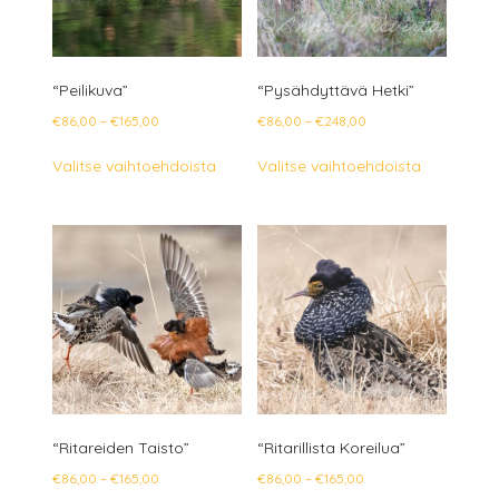
sivulla.
sivulla.
“Peilikuva”
“Pysähdyttävä Hetki”
Hintaluokka:
Hintaluokka:
€
86,00
–
€
165,00
€
86,00
–
€
248,00
€86,00
€86,00
Tällä
Tällä
Valitse vaihtoehdoista
Valitse vaihtoehdoista
-
-
tuotteella
tuotteella
€165,00
€248,00
on
on
useampi
useampi
muunnelma.
muunnelm
Voit
Voit
tehdä
tehdä
valinnat
valinnat
tuotteen
tuotteen
sivulla.
sivulla.
“Ritareiden Taisto”
“Ritarillista Koreilua”
Hintaluokka:
Hintaluokka:
€
86,00
–
€
165,00
€
86,00
–
€
165,00