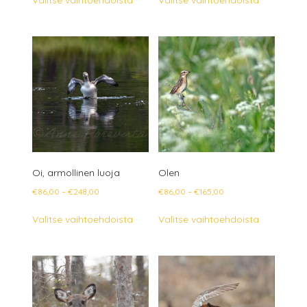
-
-
tuotteella
tuotteella
€248,00
€165,00
on
on
useampi
useampi
muunnelma.
muunnelm
Voit
Voit
tehdä
tehdä
valinnat
valinnat
tuotteen
tuotteen
sivulla.
sivulla.
Oi, armollinen luoja
Olen
Hintaluokka:
Hintaluokka:
€
86,00
–
€
248,00
€
86,00
–
€
165,00
€86,00
€86,00
Tällä
Tällä
Valitse vaihtoehdoista
Valitse vaihtoehdoista
-
-
tuotteella
tuotteella
€248,00
€165,00
on
on
useampi
useampi
muunnelma.
muunnelm
Voit
Voit
tehdä
tehdä