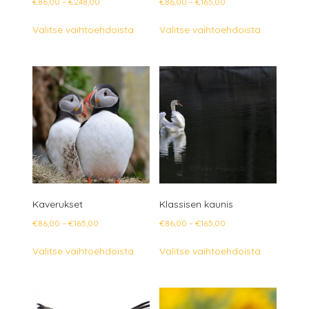
Hintaluokka:
Hintaluokka:
€
86,00
–
€
248,00
€
86,00
–
€
165,00
€86,00
€86,00
Tällä
Tällä
Valitse vaihtoehdoista
Valitse vaihtoehdoista
-
-
tuotteella
tuotteella
€248,00
€165,00
on
on
useampi
useampi
muunnelma.
muunnelm
Voit
Voit
tehdä
tehdä
valinnat
valinnat
tuotteen
tuotteen
sivulla.
sivulla.
Kaverukset
Klassisen kaunis
Hintaluokka:
Hintaluokka:
€
86,00
–
€
165,00
€
86,00
–
€
165,00
€86,00
€86,00
Tällä
Tällä
Valitse vaihtoehdoista
Valitse vaihtoehdoista
-
-
tuotteella
tuotteella
€165,00
€165,00
on
on
useampi
useampi
muunnelma.
muunnelm