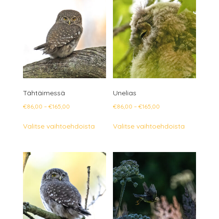
muunnelma.
muunnelm
Voit
Voit
tehdä
tehdä
valinnat
valinnat
tuotteen
tuotteen
sivulla.
sivulla.
Tähtäimessä
Unelias
Hintaluokka:
Hintaluokka:
€
86,00
–
€
165,00
€
86,00
–
€
165,00
€86,00
€86,00
Tällä
Tällä
Valitse vaihtoehdoista
Valitse vaihtoehdoista
-
-
tuotteella
tuotteella
€165,00
€165,00
on
on
useampi
useampi
muunnelma.
muunnelm
Voit
Voit
tehdä
tehdä
valinnat
valinnat
tuotteen
tuotteen
sivulla.
sivulla.