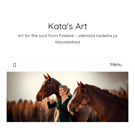
Skip
to
content
Kata's Art
Art for the soul from Finland – valmista taidetta ja
tilausteoksia
Menu