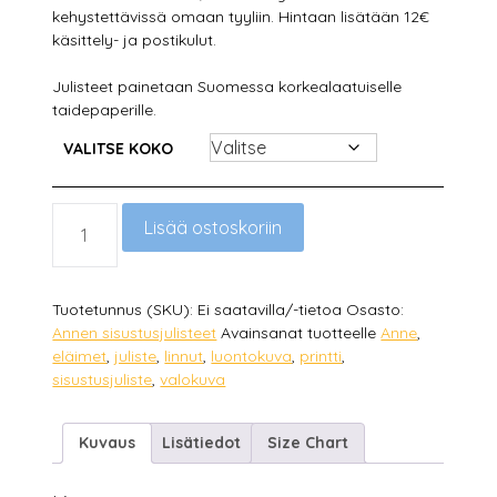
kehystettävissä omaan tyyliin. Hintaan lisätään 12€
käsittely- ja postikulut.
Julisteet painetaan Suomessa korkealaatuiselle
taidepaperille.
VALITSE KOKO
YHDESSÄ
Lisää ostoskoriin
MÄÄRÄ
Tuotetunnus (SKU):
Ei saatavilla/-tietoa
Osasto:
Annen sisustusjulisteet
Avainsanat tuotteelle
Anne
,
eläimet
,
juliste
,
linnut
,
luontokuva
,
printti
,
sisustusjuliste
,
valokuva
Kuvaus
Lisätiedot
Size Chart