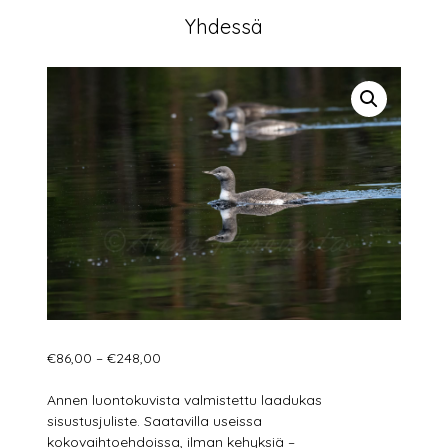
Yhdessä
Hintaluokka:
€
86,00
–
€
248,00
€86,00
-
Annen luontokuvista valmistettu laadukas
€248,00
sisustusjuliste. Saatavilla useissa
kokovaihtoehdoissa, ilman kehyksiä –