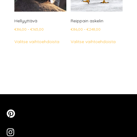
Hellyyttävä
Reippain askelin
Hintaluokka:
Hintaluokka:
€
86,00
–
€
165,00
€
86,00
–
€
248,00
€86,00
€86,00
Tällä
Tällä
Valitse vaihtoehdoista
Valitse vaihtoehdoista
-
-
tuotteella
tuotteella
€165,00
€248,00
on
on
useampi
useampi
muunnelma.
muunnelm
Voit
Voit
tehdä
tehdä
valinnat
valinnat
tuotteen
tuotteen
sivulla.
sivulla.