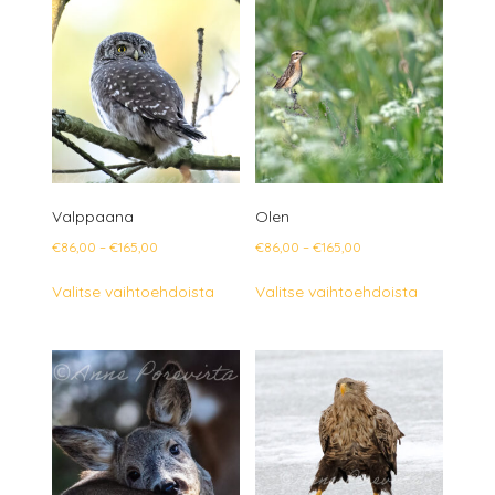
Valppaana
Olen
Hintaluokka:
Hintaluokka:
€
86,00
–
€
165,00
€
86,00
–
€
165,00
€86,00
€86,00
Tällä
Tällä
Valitse vaihtoehdoista
Valitse vaihtoehdoista
-
-
tuotteella
tuotteella
€165,00
€165,00
on
on
useampi
useampi
muunnelma.
muunnelm
Voit
Voit
tehdä
tehdä
valinnat
valinnat
tuotteen
tuotteen
sivulla.
sivulla.