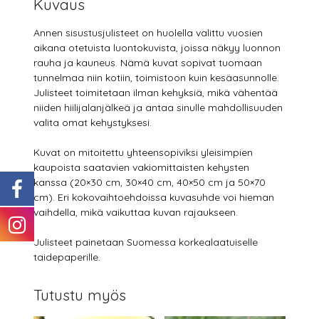
Kuvaus
Annen sisustusjulisteet on huolella valittu vuosien
aikana otetuista luontokuvista, joissa näkyy luonnon
rauha ja kauneus. Nämä kuvat sopivat tuomaan
tunnelmaa niin kotiin, toimistoon kuin kesäasunnolle.
Julisteet toimitetaan ilman kehyksiä, mikä vähentää
niiden hiilijalanjälkeä ja antaa sinulle mahdollisuuden
valita omat kehystyksesi.
Kuvat on mitoitettu yhteensopiviksi yleisimpien
kaupoista saatavien vakiomittaisten kehysten
kanssa (20×30 cm, 30×40 cm, 40×50 cm ja 50×70
cm). Eri kokovaihtoehdoissa kuvasuhde voi hieman
vaihdella, mikä vaikuttaa kuvan rajaukseen.
Julisteet painetaan Suomessa korkealaatuiselle
taidepaperille.
Tutustu myös