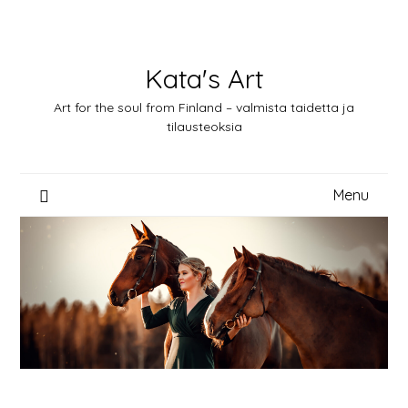
Skip
to
content
Kata's Art
Art for the soul from Finland – valmista taidetta ja
tilausteoksia
Menu