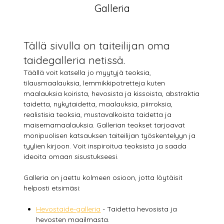
Galleria
Tällä sivulla on taiteilijan oma
taidegalleria netissä.
Täällä voit katsella jo myytyjä teoksia,
tilausmaalauksia, lemmikkipotretteja kuten
maalauksia koirista, hevosista ja kissoista, abstraktia
taidetta, nykytaidetta, maalauksia, piirroksia,
realistisia teoksia, mustavalkoista taidetta ja
maisemamaalauksia. Gallerian teokset tarjoavat
monipuolisen katsauksen taiteilijan työskentelyyn ja
tyylien kirjoon. Voit inspiroitua teoksista ja saada
ideoita omaan sisustukseesi.
Galleria on jaettu kolmeen osioon, jotta löytäisit
helposti etsimäsi:
Hevostaide-galleria
- Taidetta hevosista ja
hevosten maailmasta.