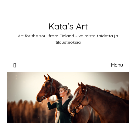
Skip
to
content
Kata's Art
Art for the soul from Finland – valmista taidetta ja
tilausteoksia
Menu