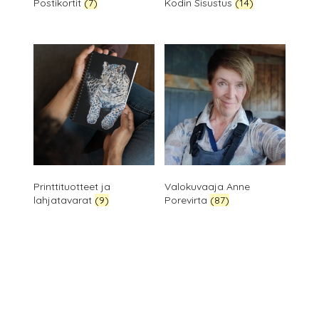
Postikortit
(7)
Kodin Sisustus
(14)
Printtituotteet ja
Valokuvaaja Anne
lahjatavarat
(9)
Porevirta
(87)