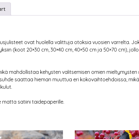
art
sjulisteet ovat huolella valittuja otoksia vuosien varrelta. J
hyksiin (koot 20×30 cm, 30×40 cm, 40×50 cm ja 50×70 cm), jol
, mikä mahdollistaa kehysten valitsemisen omien mieltymyste
uvasuhde saattaa hieman muuttua eri kokovaihtoehdoissa, mikä
kulut.
atta satiini taidepaperille.