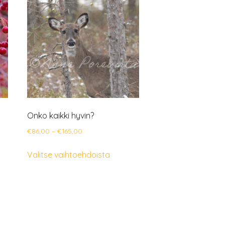
Onko kaikki hyvin?
Hintaluokka:
€
86,00
–
€
165,00
€86,00
Tällä
Valitse vaihtoehdoista
-
ella
tuotteella
€165,00
on
mpi
useampi
nelma.
muunnelma.
Voit
ä
tehdä