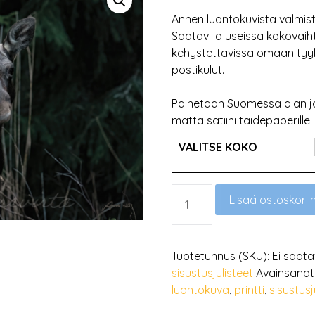
€86,00
-
Annen luontokuvista valmist
€248,00
Saatavilla useissa kokovaih
kehystettävissä omaan tyylii
postikulut.
Painetaan Suomessa alan j
matta satiini taidepaperille.
VALITSE KOKO
ILLAN
Lisää ostoskorii
HÄMÄRTYESSÄ
MÄÄRÄ
Tuotetunnus (SKU):
Ei saata
sisustusjulisteet
Avainsanat
luontokuva
,
printti
,
sisustusj