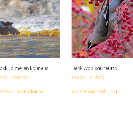
okki ja meren kauneus
Hehkuvaa kauneutta
Hintaluokka:
Hintaluokka:
6,00
–
€
248,00
€
86,00
–
€
165,00
€86,00
€86,00
Tällä
Tällä
litse vaihtoehdoista
Valitse vaihtoehdoista
-
-
tuotteella
tuotte
€248,00
€165,00
on
on
useampi
usea
muunnelma.
muun
Voit
Voit
tehdä
tehd