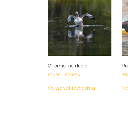
Oi, armollinen luoja
Ru
Hintaluokka:
€
86,00
–
€
248,00
€
8
€86,00
Tällä
Valitse vaihtoehdoista
Va
-
tuotteella
€248,00
on
useampi
muunnelma.
Voit
tehdä