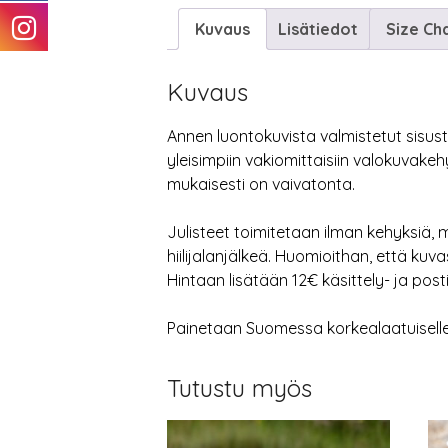
Kuvaus
Lisätiedot
Size Ch
Kuvaus
Annen luontokuvista valmistetut sisustu
yleisimpiin vakiomittaisiin valokuvake
mukaisesti on vaivatonta.
Julisteet toimitetaan ilman kehyksiä
hiilijalanjälkeä. Huomioithan, että k
Hintaan lisätään 12€ käsittely- ja posti
Painetaan Suomessa korkealaatuiselle m
Tutustu myös