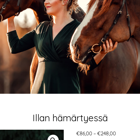
Illan hämärtyessä
Hintaluokk
€
86,00
–
€
248,00