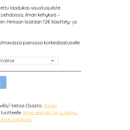
ettu laadukas sisustusjuliste.
toehdoissa, ilman kehyksiä –
n. Hintaan lisätään 12€ käsittely- ja
ohtavassa painossa korkealaatuiselle
n
villa/-tietoa
Osasto:
Annen
 tuotteelle
Anne
,
eläimet
,
hirvi
,
juliste
,
uliste
,
valokuva