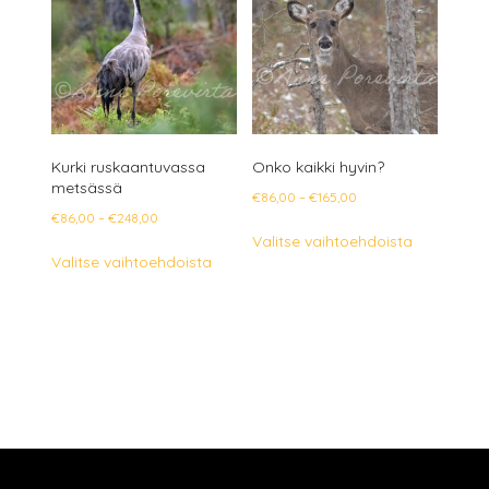
tehdä
tehdä
valinnat
valinnat
tuotteen
tuotteen
sivulla.
sivulla.
Kurki ruskaantuvassa
Onko kaikki hyvin?
metsässä
Hintaluokka:
€
86,00
–
€
165,00
Hintaluokka:
€
86,00
–
€
248,00
€86,00
Tällä
Valitse vaihtoehdoista
€86,00
-
Tällä
tuotteella
Valitse vaihtoehdoista
-
€165,00
tuotteella
on
€248,00
on
useampi
useampi
muunnelm
muunnelma.
Voit
Voit
tehdä
tehdä
valinnat
valinnat
tuotteen
tuotteen
sivulla.
sivulla.