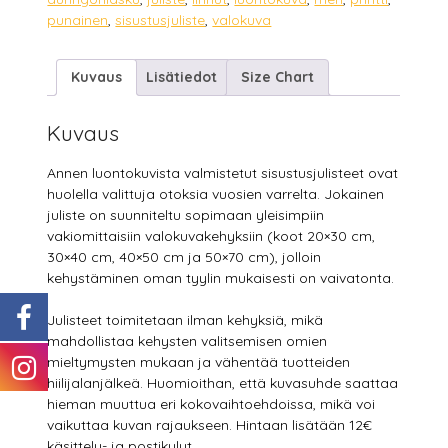
punainen
,
sisustusjuliste
,
valokuva
Kuvaus
Lisätiedot
Size Chart
Kuvaus
Annen luontokuvista valmistetut sisustusjulisteet ovat
huolella valittuja otoksia vuosien varrelta. Jokainen
juliste on suunniteltu sopimaan yleisimpiin
vakiomittaisiin valokuvakehyksiin (koot 20×30 cm,
30×40 cm, 40×50 cm ja 50×70 cm), jolloin
kehystäminen oman tyylin mukaisesti on vaivatonta.
Julisteet toimitetaan ilman kehyksiä, mikä
mahdollistaa kehysten valitsemisen omien
mieltymysten mukaan ja vähentää tuotteiden
hiilijalanjälkeä. Huomioithan, että kuvasuhde saattaa
hieman muuttua eri kokovaihtoehdoissa, mikä voi
vaikuttaa kuvan rajaukseen. Hintaan lisätään 12€
käsittely- ja postikulut.