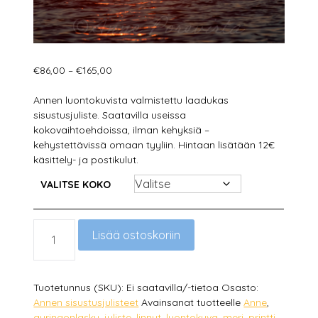
Hintaluokka:
€
86,00
–
€
165,00
€86,00
-
Annen luontokuvista valmistettu laadukas
€165,00
sisustusjuliste. Saatavilla useissa
kokovaihtoehdoissa, ilman kehyksiä –
kehystettävissä omaan tyyliin. Hintaan lisätään 12€
käsittely- ja postikulut.
VALITSE KOKO
PUNAINEN
Lisää ostoskoriin
AURINGONLASKU
MÄÄRÄ
Tuotetunnus (SKU):
Ei saatavilla/-tietoa
Osasto:
Annen sisustusjulisteet
Avainsanat tuotteelle
Anne
,
auringonlasku
,
juliste
,
linnut
,
luontokuva
,
meri
,
printti
,