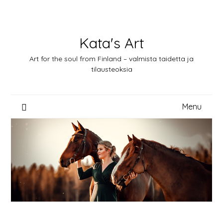
Skip
to
content
Kata's Art
Art for the soul from Finland – valmista taidetta ja
tilausteoksia
Menu