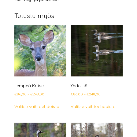
Tutustu myös
Lempeä Katse
Yhdessä
Hintaluokka:
Hintaluokka:
€
86,00
–
€
248,00
€
86,00
–
€
248,00
€86,00
€86,00
Tällä
Tällä
Valitse vaihtoehdoista
Valitse vaihtoehdoista
-
-
tuotteella
tuotteella
€248,00
€248,00
on
on
useampi
useampi
muunnelma.
muunnelm
Voit
Voit