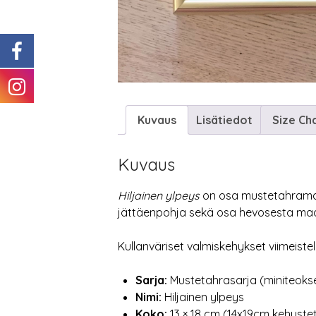
Kuvaus
Lisätiedot
Size Ch
Kuvaus
Hiljainen ylpeys
on osa mustetahramais
jättäenpohja sekä osa hevosesta maal
Kullanväriset valmiskehykset viimeiste
Sarja:
Mustetahrasarja (miniteoks
Nimi:
Hiljainen ylpeys
Koko:
13 × 18 cm (14x19cm kehyste