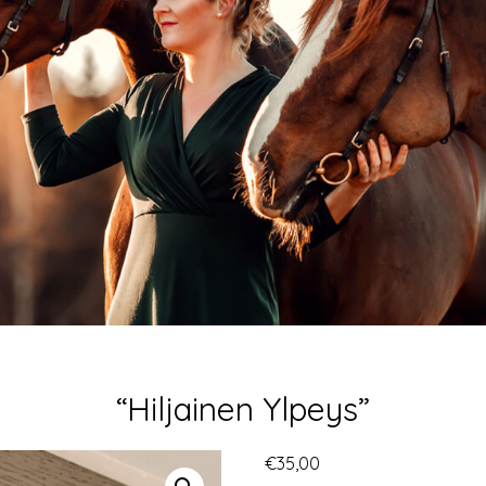
“Hiljainen Ylpeys”
€
35,00