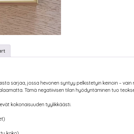
art
ta sarjaa, jossa hevonen syntyy pelkistetyin keinoin – vain
aamatta. Tämä negatiivisen tilan hyödyntäminen tuo teoksee
levät kokonaisuuden tyylikkäästi.
et)
tty koko)