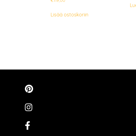
€
119,00
Lu
Lisää ostoskoriin