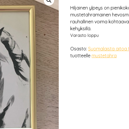
Hiljainen ylpeys on pienikok
mustetahramainen hevosmaal
rauhallinen voima kohtaavat.
kehyksillä.
Varasto loppu
Osasto:
Suomalaista aitoa 
tuotteelle
mustetahra