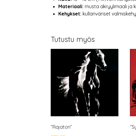
Materiaali:
musta akryylimaali ja
Kehykset:
kullanväriset valmiskehy
Tutustu myös
“Rajaton”
“S