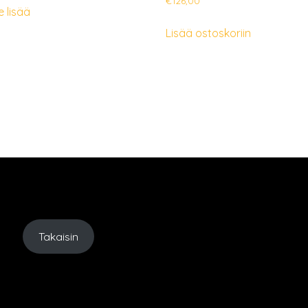
€
126,00
e lisää
Lisää ostoskoriin
Takaisin