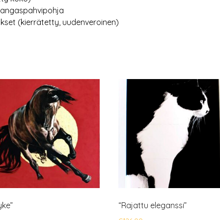
 kangaspahvipohja
kset (kierrätetty, uudenveroinen)
yke”
“Rajattu eleganssi”