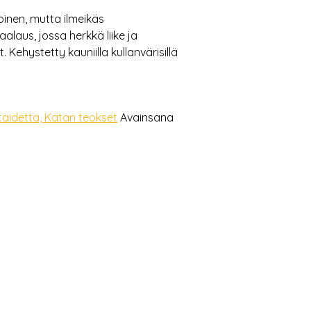
oinen, mutta ilmeikäs
aus, jossa herkkä liike ja
 Kehystetty kauniilla kullanvärisillä
taidetta, Katan teokset
Avainsana