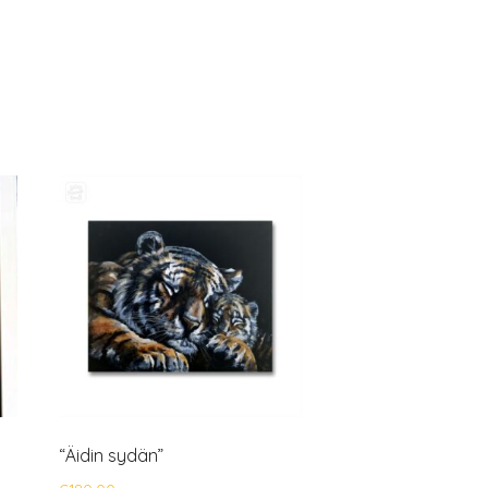
“Äidin sydän”