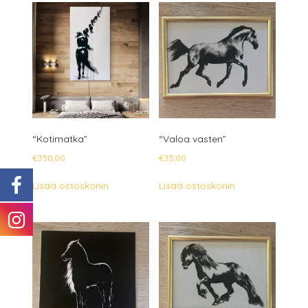
“Kotimatka”
“Valoa vasten”
€
350,00
€
35,00
Lisää ostoskoriin
Lisää ostoskoriin