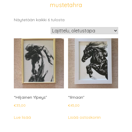
mustetahra
Näytetään kaikki 6 tulosta
“Hiljainen Ylpeys”
“Ilmaan”
€
35,00
€
45,00
Lue lisää
Lisää ostoskoriin