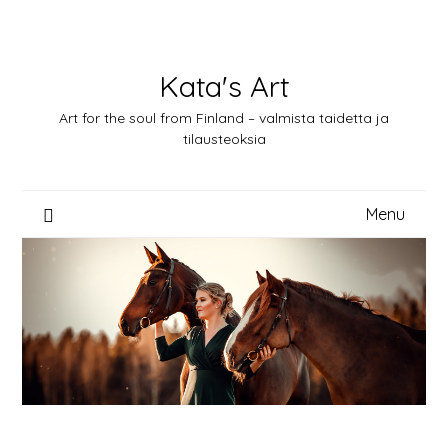
Skip
to
content
Kata's Art
Art for the soul from Finland – valmista taidetta ja
tilausteoksia
Menu