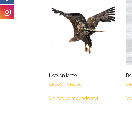
Kotkan lento
Re
Hintaluokka:
€
86,00
–
€
165,00
€
8
€86,00
Tällä
Valitse vaihtoehdoista
Va
-
tuotteella
€165,00
on
useampi
muunnelma.
Voit